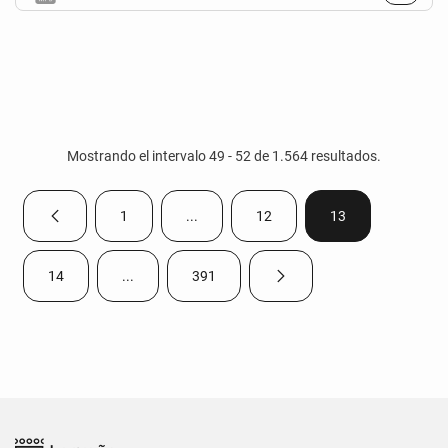
Mostrando el intervalo 49 - 52 de 1.564 resultados.
1
...
12
13
Página anterior
Página
Páginas intermedias Use TAB para despla
Página
Página
14
...
391
Página siguiente
Página
Páginas intermedias Use TAB para desplazarse.
Página