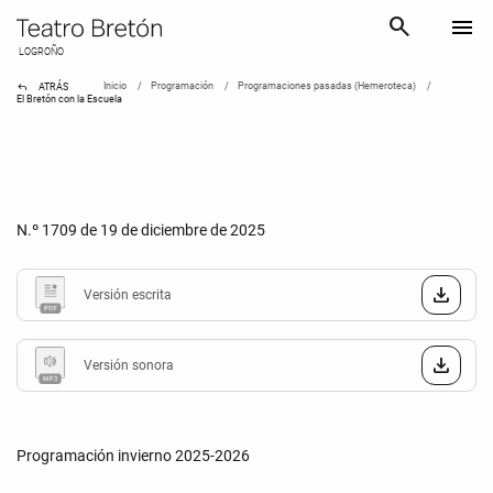
search
menu
LOGROÑO
reply
Inicio
Programación
Programaciones pasadas (Hemeroteca)
ATRÁS
El Bretón con la Escuela
N.º 1709 de 19 de diciembre de 2025
Versión escrita
Versión sonora
Programación invierno 2025-2026