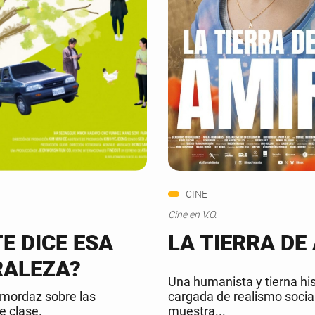
CINE
Cine en V.O.
E DICE ESA
LA TIERRA DE
ALEZA?
Una humanista y tierna his
mordaz sobre las
cargada de realismo socia
e clase.
muestra...