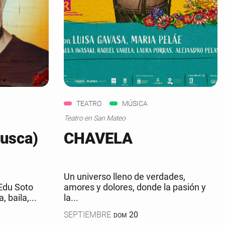
TEATRO
MÚSICA
Teatro en San Mateo
usca)
CHAVELA
Un universo lleno de verdades,
Edu Soto
amores y dolores, donde la pasión y
, baila,...
la...
SEPTIEMBRE
20
DOM