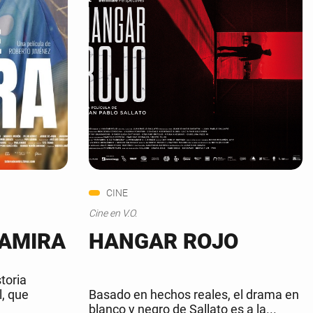
CINE
Cine en V.O.
 AMIRA
HANGAR ROJO
toria
l, que
Basado en hechos reales, el drama en
blanco y negro de Sallato es a la...