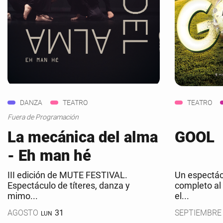
DANZA
TEATRO
TEATRO
Fuera de Programación
La mecánica del alma
GOOL
- Eh man hé
III edición de MUTE FESTIVAL.
Un espectác
Espectáculo de títeres, danza y
completo al
mimo...
el...
AGOSTO
31
SEPTIEMBRE
LUN