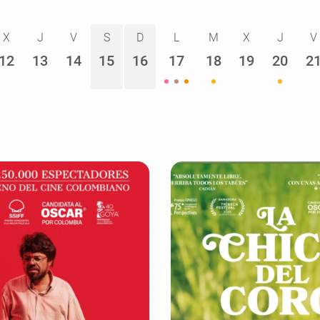
X
J
V
S
D
L
M
X
J
V
12
13
14
15
16
17
18
19
20
2