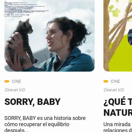
CINE
CINE
Cine en V.O.
Cine en V.O.
SORRY, BABY
¿QUÉ T
NATUR
SORRY, BABY es una historia sobre
cómo recuperar el equilibrio
Una mirada 
después...
relaciones d