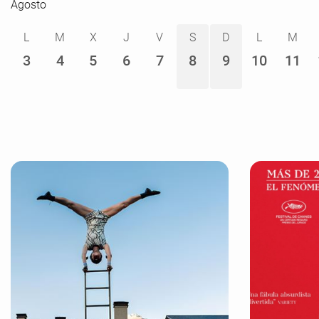
Agosto
L
M
X
J
V
S
D
L
M
3
4
5
6
7
8
9
10
11