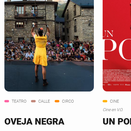
TEATRO
CALLE
CIRCO
CINE
Cine en V.O.
OVEJA NEGRA
UN PO