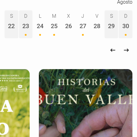
Agosto
S
D
L
M
X
J
V
S
D
1
22
23
24
25
26
27
28
29
30
Semana an
Sema