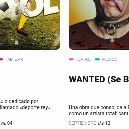
FAMILIAR
TEATRO
MÚSICA
WANTED (Se B
ulo dedicado por
 llamado «deporte rey»:
Una obra que consolida a 
como un artista total: canta
04
SEPTIEMBRE
12
VIE
SÁB