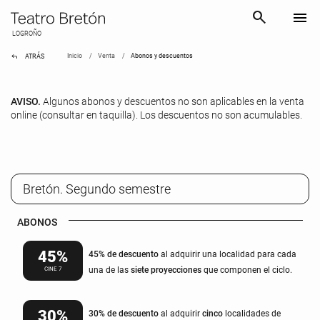
search
menu
LOGROÑO
reply
Inicio
Venta
Abonos y descuentos
ATRÁS
AVISO.
Algunos abonos y descuentos no son aplicables en la venta
online (consultar en taquilla). Los descuentos no son acumulables.
Bretón. Segundo semestre
ABONOS
45%
45% de descuento
al adquirir una localidad para cada
CINE 7
una de las
siete proyecciones
que componen el ciclo.
30%
30% de descuento
al adquirir
cinco
localidades de