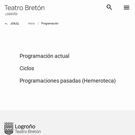
search
menu
LOGROÑO
reply
Inicio
Programación
ATRÁS
Programación actual
Ciclos
Programaciones pasadas (Hemeroteca)