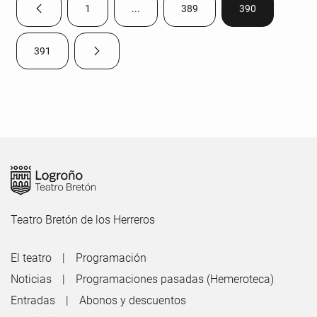
1
...
389
390
Página anterior
Página
Páginas intermedias Use TAB para despla
Página
Página
391
Página siguiente
Página
Teatro Bretón de los Herreros
El teatro
Programación
Noticias
Programaciones pasadas (Hemeroteca)
Entradas
Abonos y descuentos