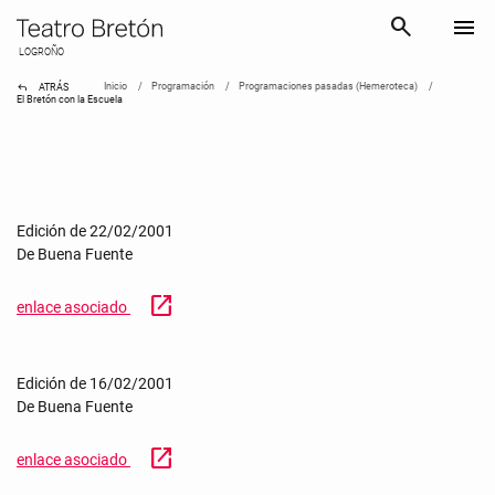
search
menu
LOGROÑO
reply
Inicio
Programación
Programaciones pasadas (Hemeroteca)
ATRÁS
El Bretón con la Escuela
Edición de 22/02/2001
De Buena Fuente
open_in_new
enlace asociado
Edición de 16/02/2001
De Buena Fuente
open_in_new
enlace asociado