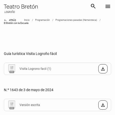
search
menu
LOGROÑO
reply
Inicio
Programación
Programaciones pasadas (Hemeroteca)
ATRÁS
El Bretón con la Escuela
Guía turística Visita Logroño fácil
Visita Logrono facil (1)
N.º 1643 de 3 de mayo de 2024
Versión escrita