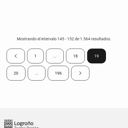
Mostrando el intervalo 145 - 152 de 1.564 resultados.
1
...
18
19
Página anterior
Página
Páginas intermedias Use TAB para despla
Página
Página
20
...
196
Página siguiente
Página
Páginas intermedias Use TAB para desplazarse.
Página