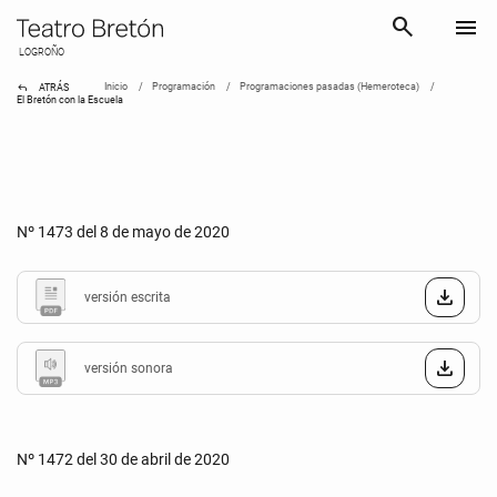
search
menu
LOGROÑO
reply
Inicio
Programación
Programaciones pasadas (Hemeroteca)
ATRÁS
El Bretón con la Escuela
Nº 1473 del 8 de mayo de 2020
versión escrita
versión sonora
Nº 1472 del 30 de abril de 2020