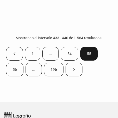
Mostrando el intervalo 433 - 440 de 1.564 resultados.
1
...
54
55
Página anterior
Página
Páginas intermedias Use TAB para despla
Página
Página
56
...
196
Página siguiente
Página
Páginas intermedias Use TAB para desplazarse.
Página