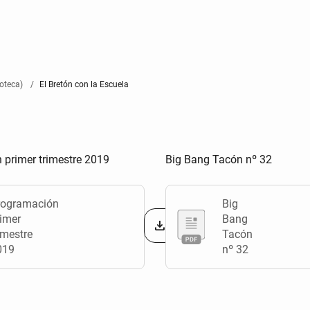
oteca)
El Bretón con la Escuela
 primer trimestre 2019
Big Bang Tacón nº 32
rogramación
Big
imer
Bang
imestre
Tacón
019
nº 32