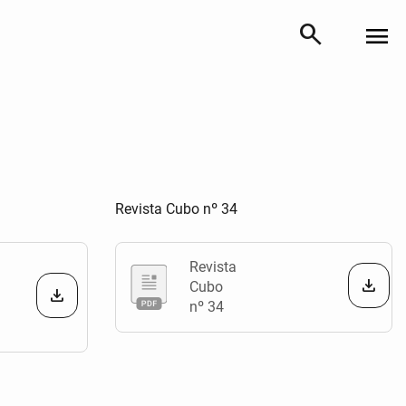
search
menu
Revista Cubo nº 34
Revista
Cubo
nº 34