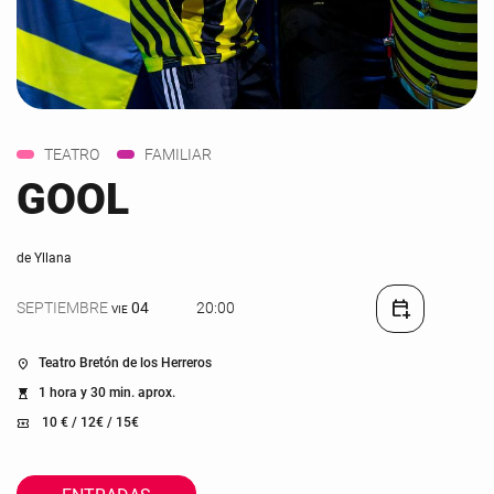
TEATRO
FAMILIAR
GOOL
de Yllana
calendar_add_on
SEPTIEMBRE
04
20:00
VIE
Teatro Bretón de los Herreros
location_on
1 hora y 30 min. aprox.
hourglass_top
10 € / 12€ / 15€
local_activity