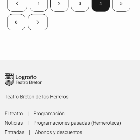
1
2
3
4
5
Página anterior
Página
Página
Página
Página
Página
6
Página siguiente
Página
Teatro Bretón de los Herreros
El teatro
Programación
Noticias
Programaciones pasadas (Hemeroteca)
Entradas
Abonos y descuentos