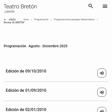
search
menu
LOGROÑO
reply
Inicio
Programación
Programaciones pasadas (Hemeroteca)
ATRÁS
Revista "EL BRETÓN"
Programación Agosto - Diciembre 2025
Edición de 09/10/2010
volume_up
Edición de 01/09/2010
volume_up
Edición de 02/01/2010
volume_up