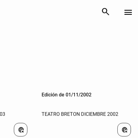
search
menu
Edición de 01/11/2002
03
TEATRO BRETON DICIEMBRE 2002
captive_portal
captive_portal