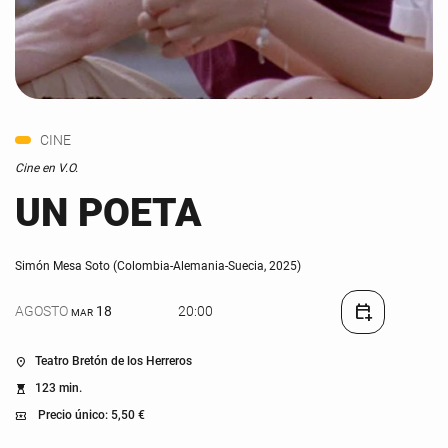
CINE
Cine en V.O.
UN POETA
Simón Mesa Soto (Colombia-Alemania-Suecia, 2025)
calendar_add_on
AGOSTO
18
20:00
MAR
Teatro Bretón de los Herreros
location_on
123 min.
hourglass_top
Precio único: 5,50 €
local_activity