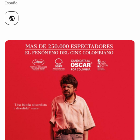
Español
public