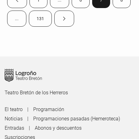
Página anterior
Página
Páginas intermedias Use TAB para despla
Página
Página
Página
...
131
Página siguiente
Páginas intermedias Use TAB para desplazarse.
Página
Teatro Bretón de los Herreros
El teatro
Programación
Noticias
Programaciones pasadas (Hemeroteca)
Entradas
Abonos y descuentos
Suscripciones