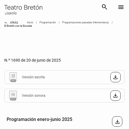
search
menu
LOGROÑO
reply
Inicio
Programación
Programaciones pasadas (Hemeroteca)
ATRÁS
El Bretón con la Escuela
N.º 1690 de 20 de junio de 2025
Versión escrita
Versión sonora
Programación enero-junio 2025
download