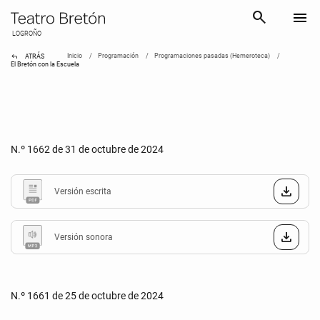
search
menu
LOGROÑO
reply
Inicio
Programación
Programaciones pasadas (Hemeroteca)
ATRÁS
El Bretón con la Escuela
N.º 1662 de 31 de octubre de 2024
Versión escrita
Versión sonora
N.º 1661 de 25 de octubre de 2024