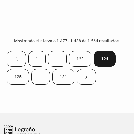
Mostrando el intervalo 1.477 - 1.488 de 1.564 resultados.
1
...
123
124
Página anterior
Página
Páginas intermedias Use TAB para despla
Página
Página
125
...
131
Página siguiente
Página
Páginas intermedias Use TAB para desplazarse.
Página