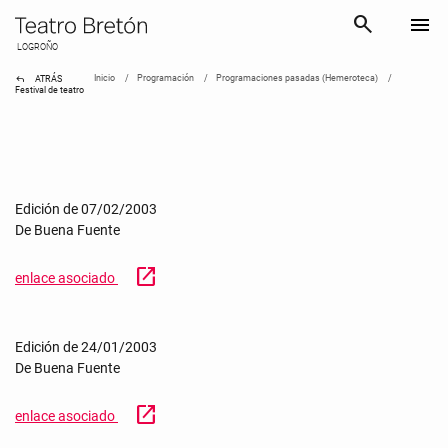
search
menu
LOGROÑO
reply
Inicio
Programación
Programaciones pasadas (Hemeroteca)
ATRÁS
Festival de teatro
Edición de 07/02/2003
De Buena Fuente
open_in_new
enlace asociado
Edición de 24/01/2003
De Buena Fuente
open_in_new
enlace asociado