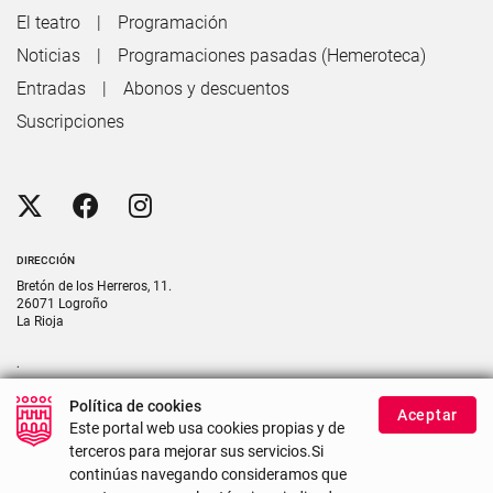
El teatro
Programación
Noticias
Programaciones pasadas (Hemeroteca)
Entradas
Abonos y descuentos
Suscripciones
DIRECCIÓN
Bretón de los Herreros, 11.
26071 Logroño
La Rioja
.
CONTACTO
Política de cookies
Aceptar
Contacte con nosotros si necesita más información
Este portal web usa cookies propias y de
terceros para mejorar sus servicios.Si
continúas navegando consideramos que