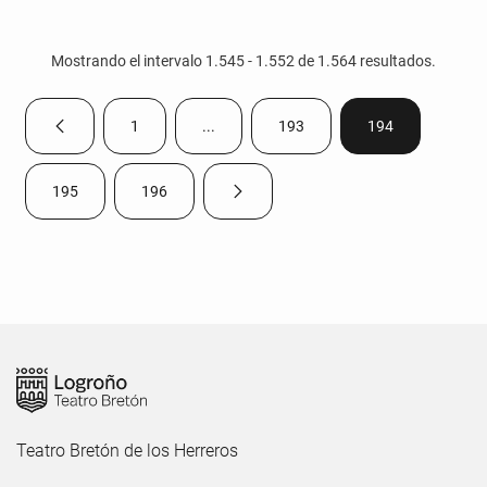
Mostrando el intervalo 1.545 - 1.552 de 1.564 resultados.
1
...
193
194
Página anterior
Página
Páginas intermedias Use TAB para despla
Página
Página
195
196
Página siguiente
Página
Página
Teatro Bretón de los Herreros