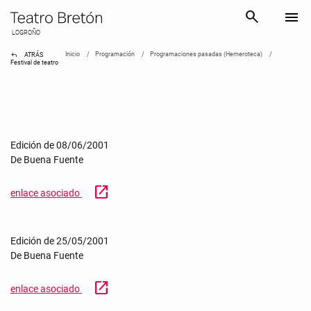
search
menu
LOGROÑO
reply
Inicio
Programación
Programaciones pasadas (Hemeroteca)
ATRÁS
Festival de teatro
Edición de 08/06/2001
De Buena Fuente
open_in_new
enlace asociado
Edición de 25/05/2001
De Buena Fuente
open_in_new
enlace asociado