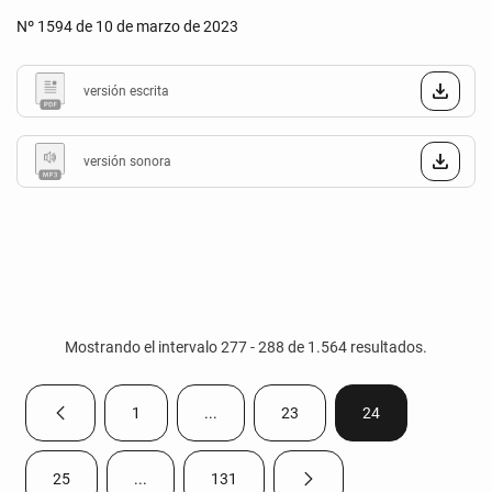
Nº 1594 de 10 de marzo de 2023
versión escrita
versión sonora
Mostrando el intervalo 277 - 288 de 1.564 resultados.
1
...
23
24
Página anterior
Página
Páginas intermedias Use TAB para despla
Página
Página
25
...
131
Página siguiente
Página
Páginas intermedias Use TAB para desplazarse.
Página