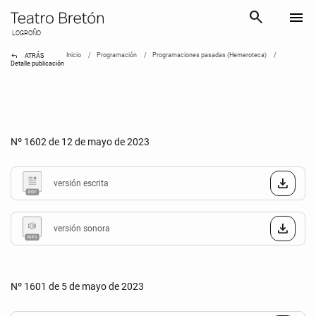
search
menu
LOGROÑO
reply
Inicio
Programación
Programaciones pasadas (Hemeroteca)
ATRÁS
Detalle publicación
Nº 1602 de 12 de mayo de 2023
versión escrita
versión sonora
Nº 1601 de 5 de mayo de 2023