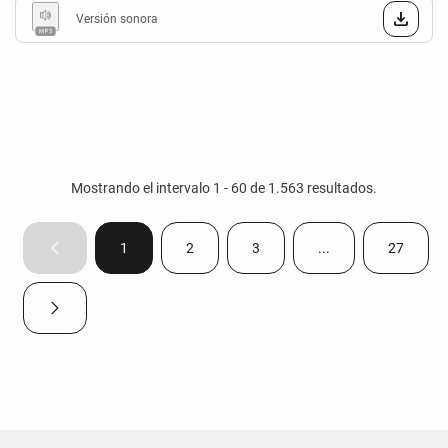
Versión sonora
Mostrando el intervalo 1 - 60 de 1.563 resultados.
1
2
3
...
27
Página anterior
Página
Página
Página
Páginas intermedias
Página
Página siguiente