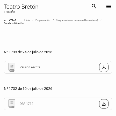
search
menu
LOGROÑO
reply
Inicio
Programación
Programaciones pasadas (Hemeroteca)
ATRÁS
Detalle publicación
Nº 1733 de 24 de julio de 2026
Versión escrita
Nº 1732 de 10 de julio de 2026
DBF 1732