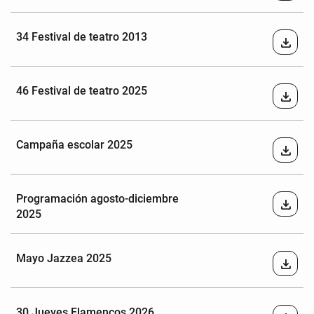
34 Festival de teatro 2013
download
46 Festival de teatro 2025
download
Campaña escolar 2025
download
Programación agosto-diciembre
download
2025
Mayo Jazzea 2025
download
30 Jueves Flamencos 2026