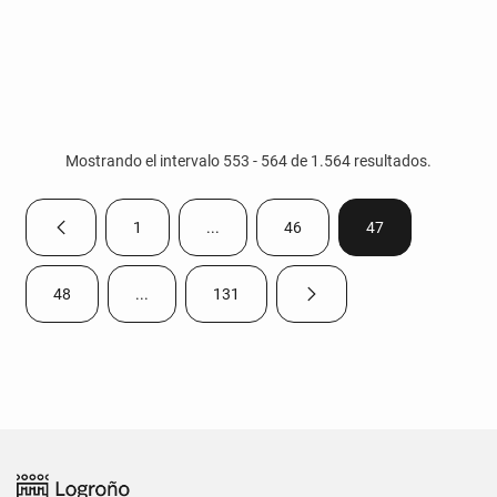
Mostrando el intervalo 553 - 564 de 1.564 resultados.
1
...
46
47
Página anterior
Página
Páginas intermedias Use TAB para despla
Página
Página
48
...
131
Página siguiente
Página
Páginas intermedias Use TAB para desplazarse.
Página