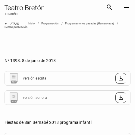
search
menu
LOGROÑO
reply
Inicio
Programación
Programaciones pasadas (Hemeroteca)
ATRÁS
Detalle publicación
Nº 1393. 8 de junio de 2018
versión escrita
versión sonora
Fiestas de San Bernabé 2018 programa infantil