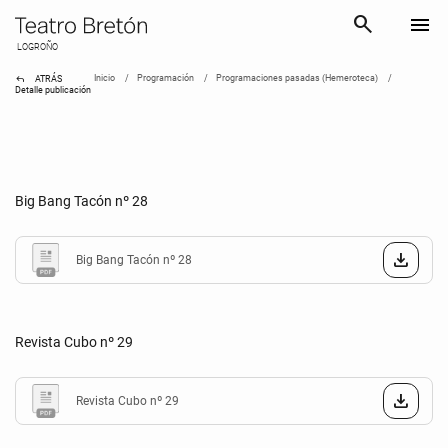
search
menu
LOGROÑO
reply
Inicio
Programación
Programaciones pasadas (Hemeroteca)
ATRÁS
Detalle publicación
Big Bang Tacón nº 28
Big Bang Tacón nº 28
Revista Cubo nº 29
Revista Cubo nº 29