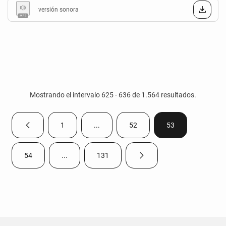
versión sonora
Mostrando el intervalo 625 - 636 de 1.564 resultados.
1
...
52
53
Página anterior
Página
Páginas intermedias Use TAB para despla
Página
Página
54
...
131
Página siguiente
Página
Páginas intermedias Use TAB para desplazarse.
Página