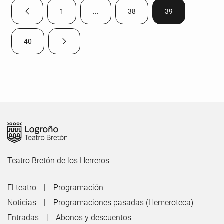
1
...
38
39
Página anterior
Página
Páginas intermedias Use TAB para despla
Página
Página
40
Página siguiente
Página
Teatro Bretón de los Herreros
El teatro
Programación
Noticias
Programaciones pasadas (Hemeroteca)
Entradas
Abonos y descuentos