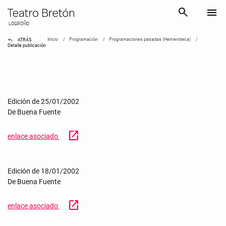
search
menu
LOGROÑO
reply
Inicio
Programación
Programaciones pasadas (Hemeroteca)
ATRÁS
Detalle publicación
Edición de 25/01/2002
De Buena Fuente
open_in_new
enlace asociado
Edición de 18/01/2002
De Buena Fuente
open_in_new
enlace asociado