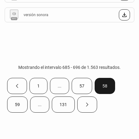
versión sonora
Mostrando el intervalo 685 - 696 de 1.563 resultados.
1
...
57
58
Página anterior
Página
Páginas intermedias Use TAB para despla
Página
Página
59
...
131
Página siguiente
Página
Páginas intermedias Use TAB para desplazarse.
Página