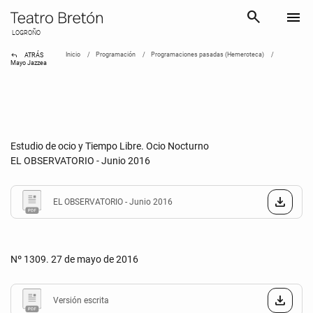
search
menu
LOGROÑO
reply
Inicio
Programación
Programaciones pasadas (Hemeroteca)
ATRÁS
Mayo Jazzea
Estudio de ocio y Tiempo Libre. Ocio Nocturno
EL OBSERVATORIO - Junio 2016
EL OBSERVATORIO - Junio 2016
Nº 1309. 27 de mayo de 2016
Versión escrita