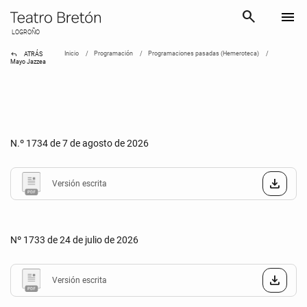
search
menu
LOGROÑO
reply
Inicio
Programación
Programaciones pasadas (Hemeroteca)
ATRÁS
Mayo Jazzea
N.º 1734 de 7 de agosto de 2026
Versión escrita
Nº 1733 de 24 de julio de 2026
Versión escrita