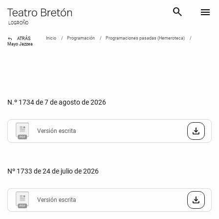
search
menu
LOGROÑO
reply
Inicio
Programación
Programaciones pasadas (Hemeroteca)
ATRÁS
Mayo Jazzea
N.º 1734 de 7 de agosto de 2026
Versión escrita
Nº 1733 de 24 de julio de 2026
Versión escrita