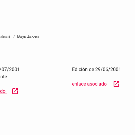
oteca)
Mayo Jazzea
3/07/2001
Edición de 29/06/2001
nte
open_in_new
enlace asociado
open_in_new
ado