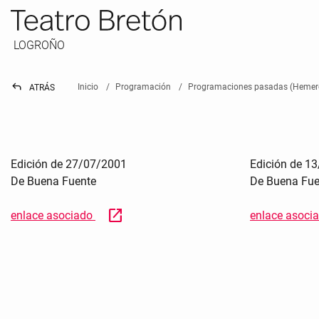
LOGROÑO
reply
Inicio
Programación
Programaciones pasadas (Hemer
ATRÁS
Edición de 27/07/2001
Edición de 1
De Buena Fuente
De Buena Fue
open_in_new
enlace asociado
enlace asoci