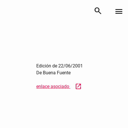
search
menu
Edición de 22/06/2001
De Buena Fuente
open_in_new
enlace asociado