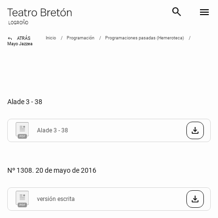
search
menu
LOGROÑO
reply
Inicio
Programación
Programaciones pasadas (Hemeroteca)
ATRÁS
Mayo Jazzea
Alade 3 - 38
Alade 3 - 38
Nº 1308. 20 de mayo de 2016
versión escrita