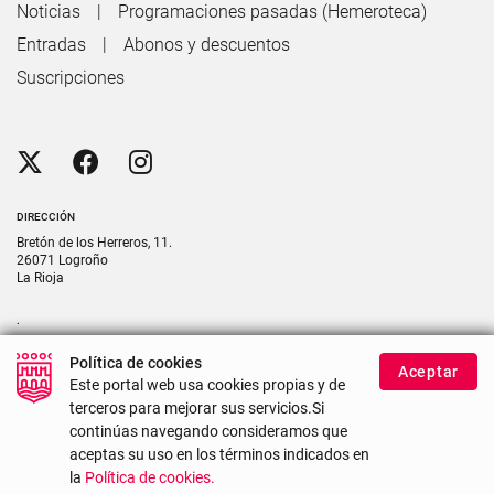
Noticias
Programaciones pasadas (Hemeroteca)
Entradas
Abonos y descuentos
Suscripciones
DIRECCIÓN
Bretón de los Herreros, 11.
26071 Logroño
La Rioja
.
CONTACTO
Política de cookies
Aceptar
Contacte con nosotros si necesita más información
Este portal web usa cookies propias y de
terceros para mejorar sus servicios.Si
continúas navegando consideramos que
Mapa del sitio
Accesibilidad
Uso de cookies
aceptas su uso en los términos indicados en
la
Política de cookies.