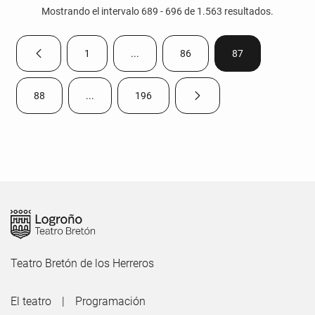
Mostrando el intervalo 689 - 696 de 1.563 resultados.
1
...
86
87
Página anterior
Página
Páginas intermedias Use TAB para despla
Página
Página
88
...
196
Página siguiente
Página
Páginas intermedias Use TAB para desplazarse.
Página
Teatro Bretón de los Herreros
El teatro
Programación