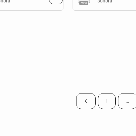
onora
sonora
1
...
Página anterior
Página
Pági