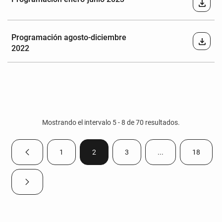
download
Programación agosto-diciembre
download
2022
Mostrando el intervalo 5 - 8 de 70 resultados.
1
2
3
...
18
Página anterior
Página
Página
Página
Páginas intermedias
Página
Página siguiente