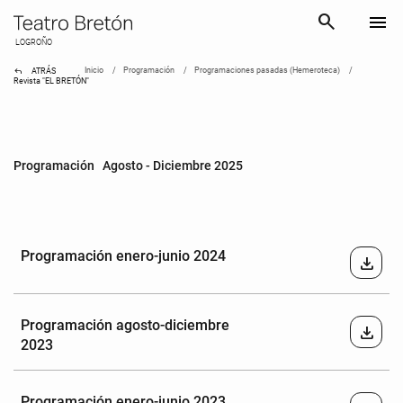
search
menu
LOGROÑO
reply
Inicio
Programación
Programaciones pasadas (Hemeroteca)
ATRÁS
Revista "EL BRETÓN"
Programación Agosto - Diciembre 2025
Programación enero-junio 2024
download
Programación agosto-diciembre
download
2023
Programación enero-junio 2023