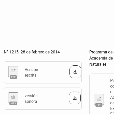
Nº 1215. 28 de febrero de 2014
Programa de c
Academia de C
Naturales
Versión
escrita
P
c
de
versión
A
sonora
de
Ex