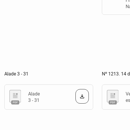
Fí
N
Alade 3 - 31
Nº 1213. 14 d
Alade
V
3 - 31
es