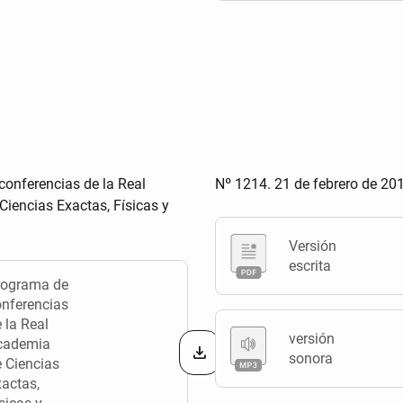
onferencias de la Real
Nº 1214. 21 de febrero de 20
iencias Exactas, Físicas y
Versión
escrita
rograma de
onferencias
 la Real
versión
cademia
sonora
 Ciencias
actas,