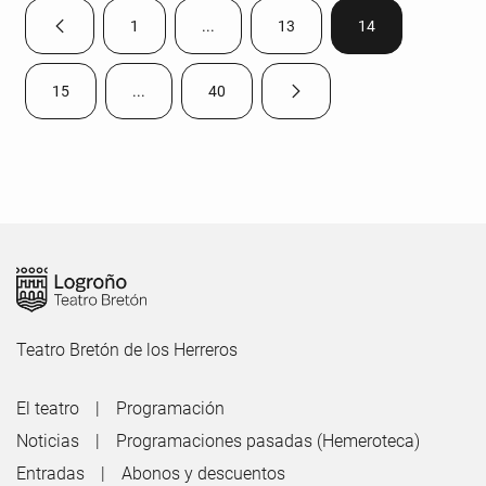
1
...
13
14
Página anterior
Página
Páginas intermedias Use TAB para despla
Página
Página
15
...
40
Página siguiente
Página
Páginas intermedias Use TAB para desplazarse.
Página
Teatro Bretón de los Herreros
El teatro
Programación
Noticias
Programaciones pasadas (Hemeroteca)
Entradas
Abonos y descuentos