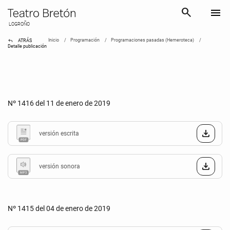
search
menu
LOGROÑO
reply
Inicio
Programación
Programaciones pasadas (Hemeroteca)
ATRÁS
Detalle publicación
Nº 1416 del 11 de enero de 2019
versión escrita
versión sonora
Nº 1415 del 04 de enero de 2019