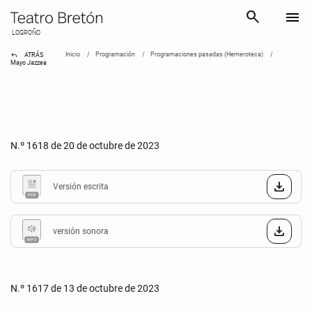
search
menu
LOGROÑO
reply
Inicio
Programación
Programaciones pasadas (Hemeroteca)
ATRÁS
Mayo Jazzea
N.º 1618 de 20 de octubre de 2023
Versión escrita
versión sonora
N.º 1617 de 13 de octubre de 2023