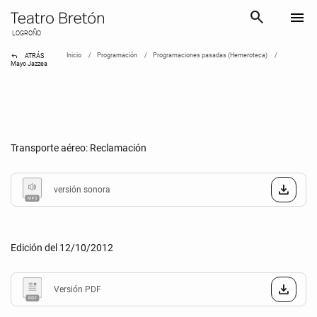
search
menu
LOGROÑO
reply
Inicio
Programación
Programaciones pasadas (Hemeroteca)
ATRÁS
Mayo Jazzea
Transporte aéreo: Reclamación
versión sonora
Edición del 12/10/2012
Versión PDF