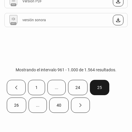
Versión PDF
versión sonora
Mostrando el intervalo 961 - 1.000 de 1.564 resultados.
1
...
24
25
Página anterior
Página
Páginas intermedias Use TAB para despla
Página
Página
26
...
40
Página siguiente
Página
Páginas intermedias Use TAB para desplazarse.
Página