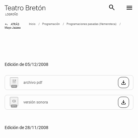
search
menu
LOGROÑO
reply
Inicio
Programación
Programaciones pasadas (Hemeroteca)
ATRÁS
Mayo Jazzea
Edición de 05/12/2008
archivo pdf
versión sonora
Edición de 28/11/2008