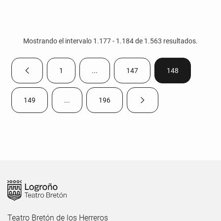
Mostrando el intervalo 1.177 - 1.184 de 1.563 resultados.
1
...
147
148
Página anterior
Página
Páginas intermedias Use TAB para despla
Página
Página
149
...
196
Página siguiente
Página
Páginas intermedias Use TAB para desplazarse.
Página
Teatro Bretón de los Herreros