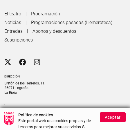
El teatro
Programación
Noticias
Programaciones pasadas (Hemeroteca)
Entradas
Abonos y descuentos
Suscripciones
DIRECCIÓN
Bretón de los Herreros, 11.
26071 Logroño
La Rioja
.
CONTACTO
Política de cookies
Aceptar
Contacte con nosotros si necesita más información
Este portal web usa cookies propias y de
terceros para mejorar sus servicios.Si