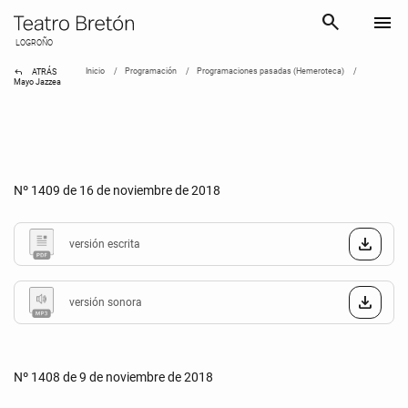
search
menu
LOGROÑO
reply
Inicio
Programación
Programaciones pasadas (Hemeroteca)
ATRÁS
Mayo Jazzea
Nº 1409 de 16 de noviembre de 2018
versión escrita
versión sonora
Nº 1408 de 9 de noviembre de 2018