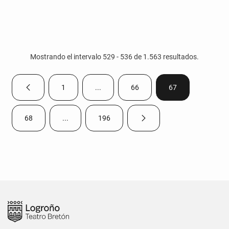
Mostrando el intervalo 529 - 536 de 1.563 resultados.
1
...
66
67
Página anterior
Página
Páginas intermedias Use TAB para despla
Página
Página
68
...
196
Página siguiente
Página
Páginas intermedias Use TAB para desplazarse.
Página