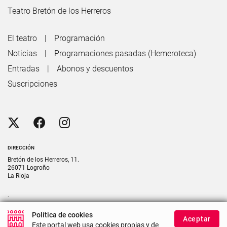
Teatro Bretón de los Herreros
El teatro
Programación
Noticias
Programaciones pasadas (Hemeroteca)
Entradas
Abonos y descuentos
Suscripciones
DIRECCIÓN
Bretón de los Herreros, 11.
26071 Logroño
La Rioja
.
CONTACTO
Política de cookies
Aceptar
Contacte con nosotros si necesita más información
Este portal web usa cookies propias y de