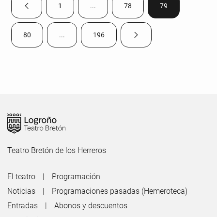
1
...
78
79
Página anterior
Página
Páginas intermedias Use TAB para despla
Página
Página
80
...
196
Página siguiente
Página
Páginas intermedias Use TAB para desplazarse.
Página
Teatro Bretón de los Herreros
El teatro
Programación
Noticias
Programaciones pasadas (Hemeroteca)
Entradas
Abonos y descuentos