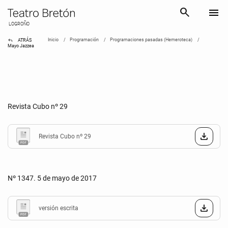
search
menu
LOGROÑO
reply
Inicio
Programación
Programaciones pasadas (Hemeroteca)
ATRÁS
Mayo Jazzea
Revista Cubo nº 29
Revista Cubo nº 29
Nº 1347. 5 de mayo de 2017
versión escrita