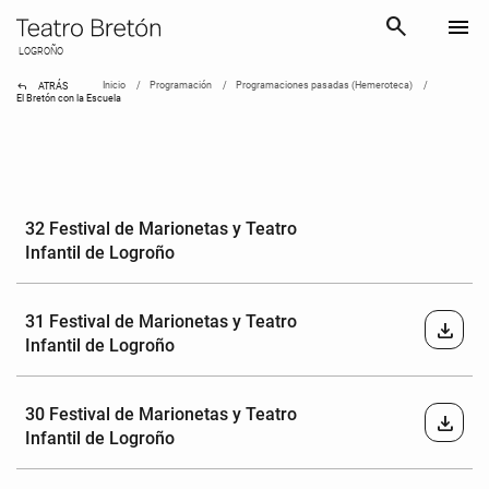
search
menu
LOGROÑO
reply
Inicio
Programación
Programaciones pasadas (Hemeroteca)
ATRÁS
El Bretón con la Escuela
32 Festival de Marionetas y Teatro
Infantil de Logroño
31 Festival de Marionetas y Teatro
download
Infantil de Logroño
30 Festival de Marionetas y Teatro
download
Infantil de Logroño