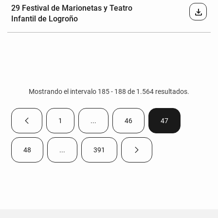
29 Festival de Marionetas y Teatro
download
Infantil de Logroño
Mostrando el intervalo 185 - 188 de 1.564 resultados.
1
...
46
47
Página anterior
Página
Páginas intermedias Use TAB para despla
Página
Página
48
...
391
Página siguiente
Página
Páginas intermedias Use TAB para desplazarse.
Página