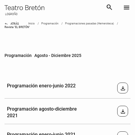
search
menu
LOGROÑO
reply
Inicio
Programación
Programaciones pasadas (Hemeroteca)
ATRÁS
Revista "EL BRETÓN"
Programación Agosto - Diciembre 2025
Programación enero-junio 2022
download
Programación agosto-diciembre
download
2021
Programación enero-junio 2021