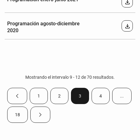
download
Programación agosto-diciembre
download
2020
Mostrando el intervalo 9 - 12 de 70 resultados.
1
2
3
4
...
Página anterior
Página
Página
Página
Página
Páginas i
18
Página siguiente
Página