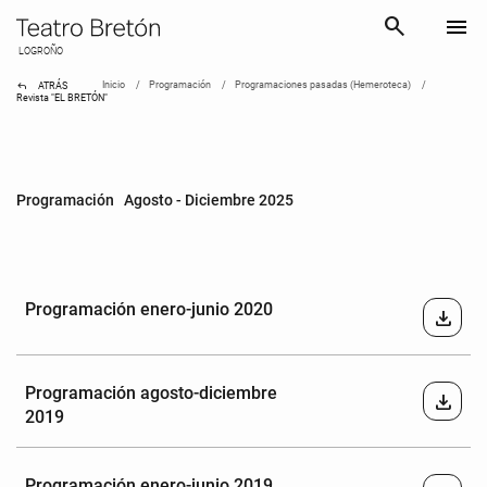
search
menu
LOGROÑO
reply
Inicio
Programación
Programaciones pasadas (Hemeroteca)
ATRÁS
Revista "EL BRETÓN"
Programación Agosto - Diciembre 2025
Programación enero-junio 2020
download
Programación agosto-diciembre
download
2019
Programación enero-junio 2019