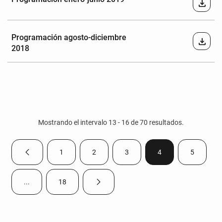
download
Programación agosto-diciembre
download
2018
Mostrando el intervalo 13 - 16 de 70 resultados.
1
2
3
4
5
Página anterior
Página
Página
Página
Página
Página
...
18
Página siguiente
Páginas intermedias Use TAB para desplazarse.
Página