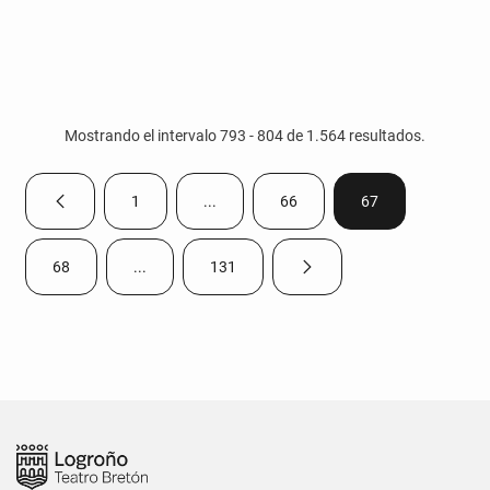
Mostrando el intervalo 793 - 804 de 1.564 resultados.
1
...
66
67
Página anterior
Página
Páginas intermedias Use TAB para despla
Página
Página
68
...
131
Página siguiente
Página
Páginas intermedias Use TAB para desplazarse.
Página