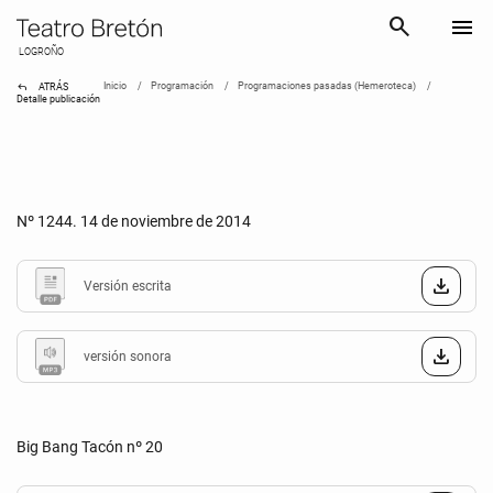
search
menu
LOGROÑO
reply
Inicio
Programación
Programaciones pasadas (Hemeroteca)
ATRÁS
Detalle publicación
Nº 1244. 14 de noviembre de 2014
Versión escrita
versión sonora
Big Bang Tacón nº 20