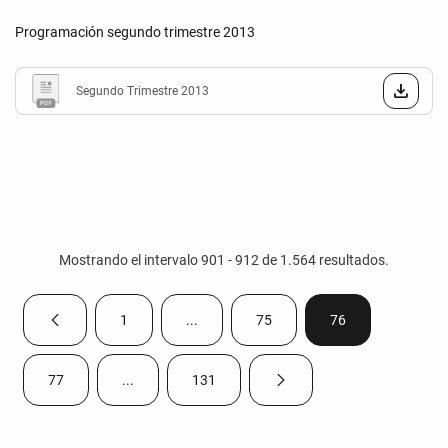
Programación segundo trimestre 2013
Segundo Trimestre 2013
Mostrando el intervalo 901 - 912 de 1.564 resultados.
1
...
75
76
Página anterior
Página
Páginas intermedias Use TAB para despla
Página
Página
77
...
131
Página siguiente
Página
Páginas intermedias Use TAB para desplazarse.
Página