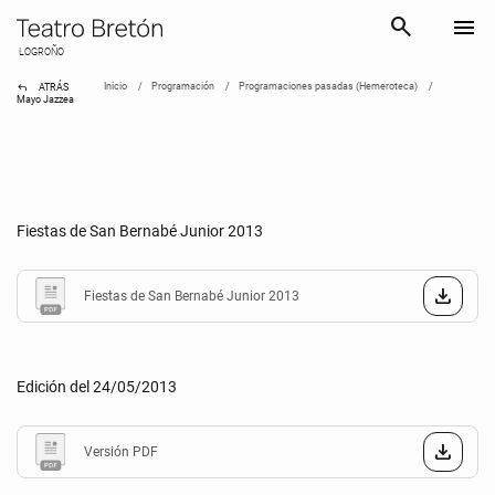
search
menu
LOGROÑO
reply
Inicio
Programación
Programaciones pasadas (Hemeroteca)
ATRÁS
Mayo Jazzea
Fiestas de San Bernabé Junior 2013
Fiestas de San Bernabé Junior 2013
Edición del 24/05/2013
Versión PDF