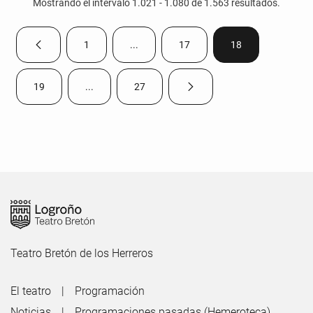
Mostrando el intervalo 1.021 - 1.080 de 1.563 resultados.
1
...
17
18
Página anterior
Página
Páginas intermedias Use TAB para despla
Página
Página
19
...
27
Página siguiente
Página
Páginas intermedias Use TAB para desplazarse.
Página
Teatro Bretón de los Herreros
El teatro
Programación
Noticias
Programaciones pasadas (Hemeroteca)