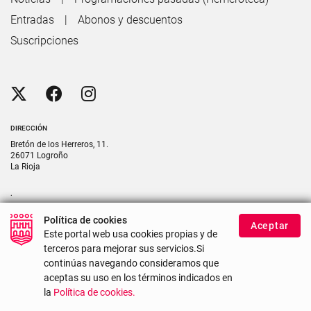
Entradas
Abonos y descuentos
Suscripciones
DIRECCIÓN
Bretón de los Herreros, 11.
26071 Logroño
La Rioja
.
CONTACTO
Política de cookies
Aceptar
Contacte con nosotros si necesita más información
Este portal web usa cookies propias y de
terceros para mejorar sus servicios.Si
continúas navegando consideramos que
Mapa del sitio
Accesibilidad
Uso de cookies
aceptas su uso en los términos indicados en
la
Política de cookies.