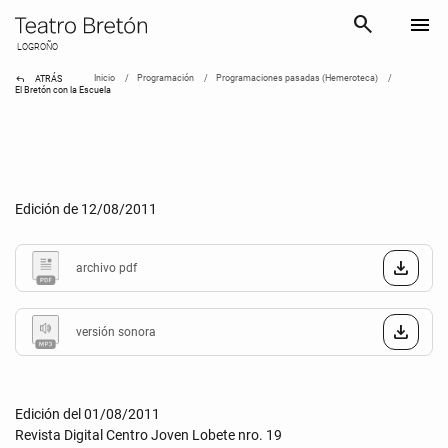
search
menu
LOGROÑO
reply
Inicio
Programación
Programaciones pasadas (Hemeroteca)
ATRÁS
El Bretón con la Escuela
Edición de 12/08/2011
archivo pdf
versión sonora
Edición del 01/08/2011
Revista Digital Centro Joven Lobete nro. 19