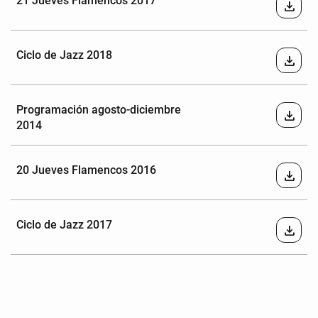
21 Jueves Flamencos 2017
download
Ciclo de Jazz 2018
download
Programación agosto-diciembre
download
2014
20 Jueves Flamencos 2016
download
Ciclo de Jazz 2017
download