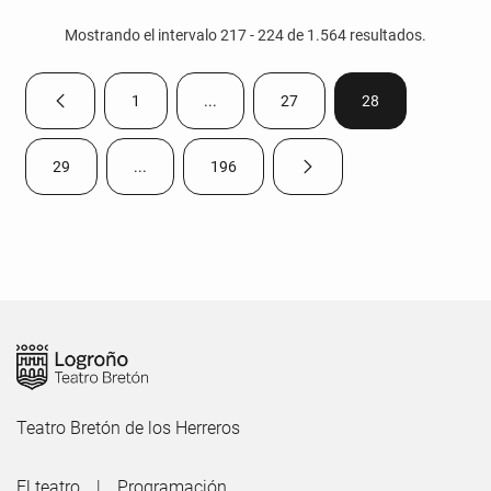
Mostrando el intervalo 217 - 224 de 1.564 resultados.
1
...
27
28
Página anterior
Página
Páginas intermedias Use TAB para despla
Página
Página
29
...
196
Página siguiente
Página
Páginas intermedias Use TAB para desplazarse.
Página
Teatro Bretón de los Herreros
El teatro
Programación