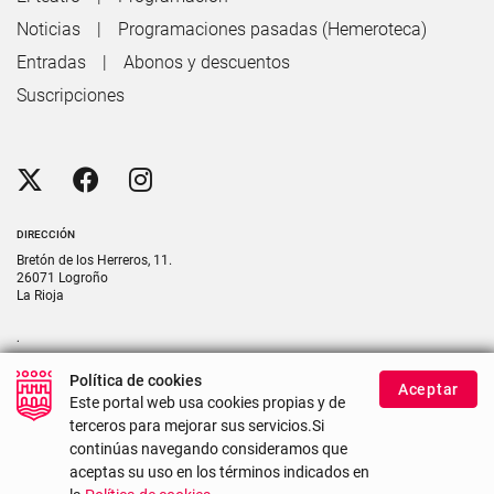
Noticias
Programaciones pasadas (Hemeroteca)
Entradas
Abonos y descuentos
Suscripciones
DIRECCIÓN
Bretón de los Herreros, 11.
26071 Logroño
La Rioja
.
CONTACTO
Política de cookies
Aceptar
Contacte con nosotros si necesita más información
Este portal web usa cookies propias y de
terceros para mejorar sus servicios.Si
continúas navegando consideramos que
Mapa del sitio
Accesibilidad
Uso de cookies
aceptas su uso en los términos indicados en