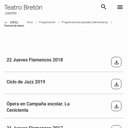
search
menu
LOGROÑO
reply
Inicio
Programación
Programaciones pasadas (Hemeroteca)
ATRÁS
Festival de teatro
22 Jueves Flamencos 2018
download
Ciclo de Jazz 2019
download
Ópera en Campaña escolar. La
download
Cenicienta