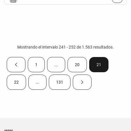
Mostrando el intervalo 241 - 252 de 1.563 resultados.
1
...
20
21
Página anterior
Página
Páginas intermedias Use TAB para despla
Página
Página
22
...
131
Página siguiente
Página
Páginas intermedias Use TAB para desplazarse.
Página