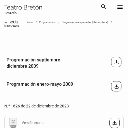
search
menu
LOGROÑO
reply
Inicio
Programación
Programaciones pasadas (Hemeroteca)
ATRÁS
Mayo Jazzea
Programación septiembre-
download
diciembre 2009
Programación enero-mayo 2009
download
N.º 1626 de 22 de diciembre de 2023
Versión escrita