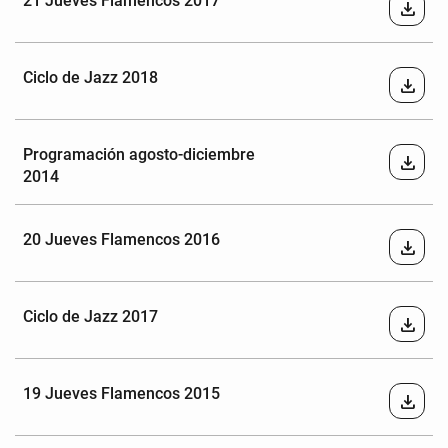
21 Jueves Flamencos 2017
download
Ciclo de Jazz 2018
download
Programación agosto-diciembre
download
2014
20 Jueves Flamencos 2016
download
Ciclo de Jazz 2017
download
19 Jueves Flamencos 2015
download