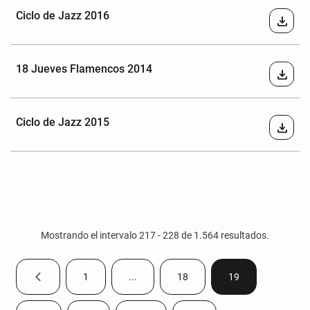
Ciclo de Jazz 2016
download
18 Jueves Flamencos 2014
download
Ciclo de Jazz 2015
download
Mostrando el intervalo 217 - 228 de 1.564 resultados.
1
...
18
19
Página anterior
Página
Páginas intermedias Use TAB para despla
Página
Página