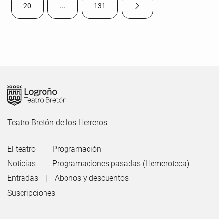
20
...
131
Página siguiente
Página
Páginas intermedias Use TAB para desplazarse.
Página
Teatro Bretón de los Herreros
El teatro
Programación
Noticias
Programaciones pasadas (Hemeroteca)
Entradas
Abonos y descuentos
Suscripciones