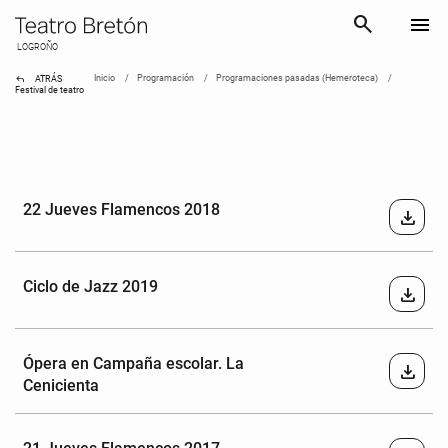
search
menu
LOGROÑO
reply
Inicio
Programación
Programaciones pasadas (Hemeroteca)
ATRÁS
Festival de teatro
22 Jueves Flamencos 2018
download
Ciclo de Jazz 2019
download
Ópera en Campaña escolar. La
download
Cenicienta