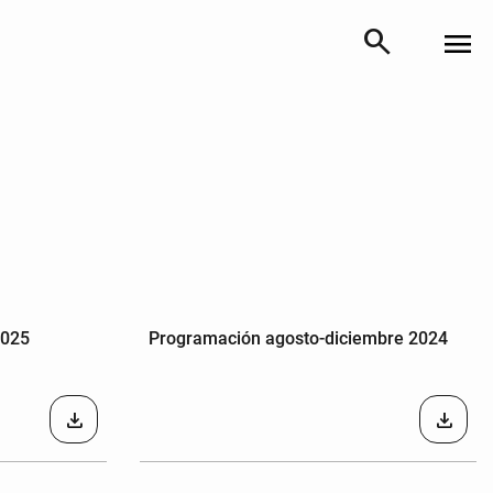
search
menu
2025
Programación agosto-diciembre 2024
download
download